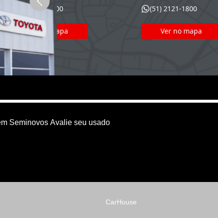
(51) 2121-1800
(51)
Ver no mapa
V
em
Seminovos
Avalie seu usado
CarHouse