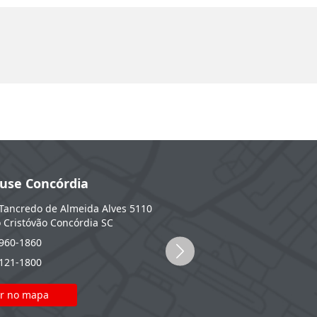
use Concórdia
CarHouse Erechim
Tancredo de Almeida Alves 5110
BR-153, 955 - KM 48 - Fátima
E
o Cristóvão
Concórdia
SC
RS
3960-1860
(54) 2107-0000
2121-1800
(51) 2121-1800
r no mapa
Ver no mapa