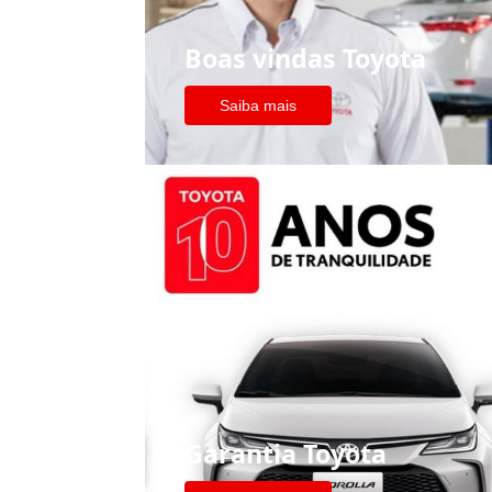
Boas vindas Toyota
Saiba mais
Garantia Toyota