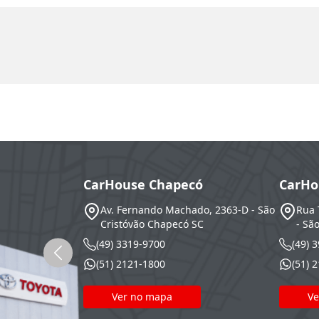
CarHouse Chapecó
CarHo
Av. Fernando Machado, 2363-D - São
Rua 
Cristóvão
Chapecó
SC
- Sã
(49) 3319-9700
(49) 
(51) 2121-1800
(51) 
Ver no mapa
Ve