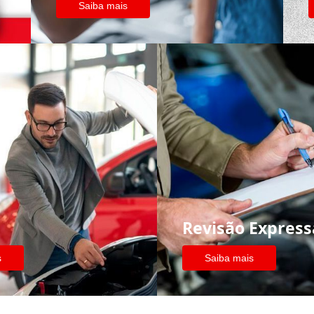
Saiba mais
Revisão Express
s
Saiba mais