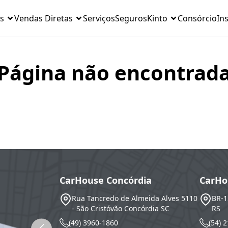
s
Vendas Diretas
Serviços
Seguros
Kinto
Consórcio
Ins
Página não encontrad
ó
CarHouse Concórdia
CarHo
do, 2363-D - São
Rua Tancredo de Almeida Alves 5110
BR-1
SC
- São Cristóvão
Concórdia
SC
RS
(49) 3960-1860
(54) 