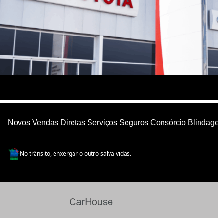
(51) 2121-1800
Ver no mapa
Novos
Vendas Diretas
Serviços
Seguros
Consórcio
Blindag
No trânsito, enxergar o outro salva vidas.