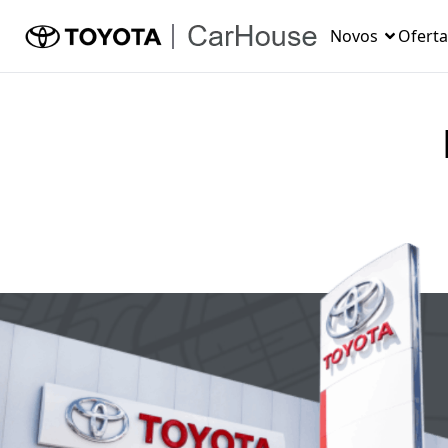
Novos
Oferta
CarHouse Chapec
Av. Fernando Macha
Cristóvão
Chapecó
(49) 3319-9700