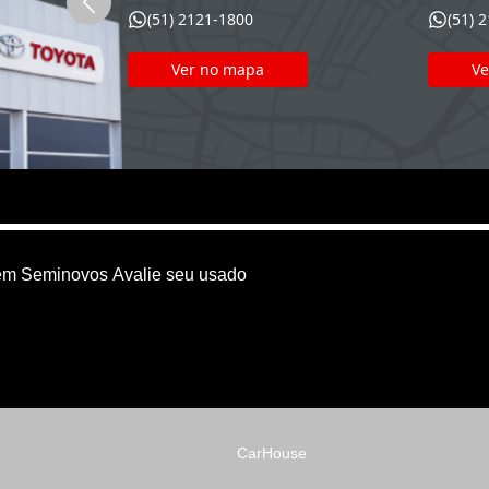
(51) 2121-1800
(51) 
Ver no mapa
Ve
em
Seminovos
Avalie seu usado
CarHouse