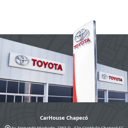
CarHouse Chapecó
Av. Fernando Machado, 2363-D - São Cristóvão
Chapecó
SC