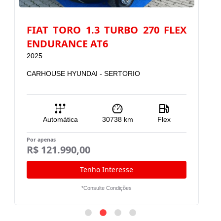
FIAT TORO 1.3 TURBO 270 FLEX
F
ENDURANCE AT6
2025
2
CARHOUSE HYUNDAI - SERTORIO
C
Automática
30738
km
Flex
Por apenas
Po
R$ 121.990,00
R
Tenho Interesse
*Consulte Condições