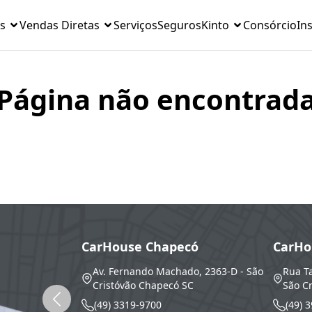
s
Vendas Diretas
Serviços
Seguros
Kinto
Consórcio
Ins
Página não encontrad
CarHouse Chapecó
CarHo
Av. Fernando Machado, 2363-D - São
Rua T
Cristóvão
Chapecó
SC
São Cr
(49) 3319-9700
(49) 