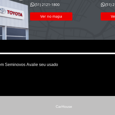
(51) 2121-1800
(51) 
Ver no mapa
Ve
em
Seminovos
Avalie seu usado
CarHouse