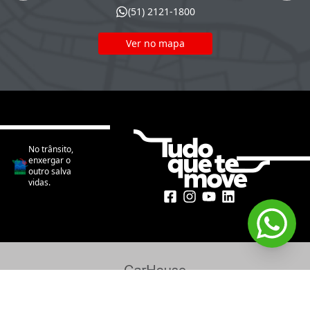
(51) 2121-1800
Ver no mapa
No trânsito,
enxergar o
outro salva
vidas.
CarHouse