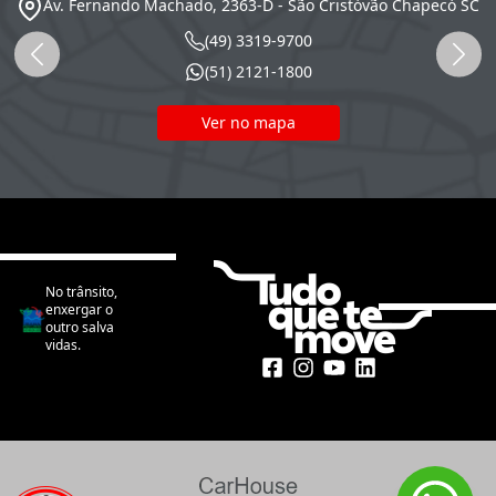
Av. Fernando Machado, 2363-D - São Cristóvão
Chapecó
SC
(49) 3319-9700
(51) 2121-1800
Ver no mapa
No trânsito,
enxergar o
outro salva
vidas.