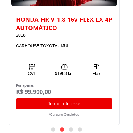
HONDA HR-V 1.8 16V FLEX LX 4P
H
AUTOMÁTICO
E
2018
2
CARHOUSE TOYOTA - IJUI
C
CVT
91983
km
Flex
Por apenas
Po
R$ 99.900,00
R
Tenho Interesse
*Consulte Condições