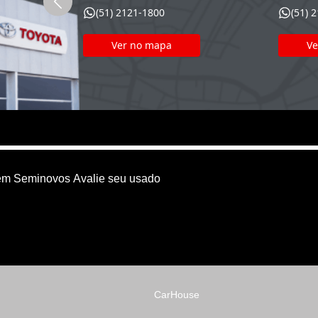
(51) 2121-1800
(51) 
Ver no mapa
Ve
em
Seminovos
Avalie seu usado
CarHouse