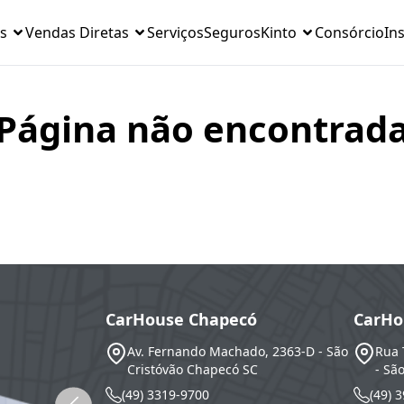
s
Vendas Diretas
Serviços
Seguros
Kinto
Consórcio
Ins
Página não encontrad
CarHouse Chapecó
CarHo
Av. Fernando Machado, 2363-D - São
Rua 
Cristóvão
Chapecó
SC
- Sã
(49) 3319-9700
(49) 