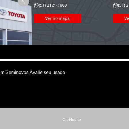
(51) 2121-1800
(51) 
Ver no mapa
Ve
em
Seminovos
Avalie seu usado
CarHouse