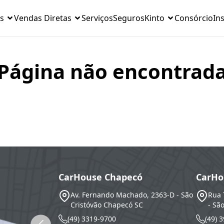
s
Vendas Diretas
Serviços
Seguros
Kinto
Consórcio
Ins
Página não encontrad
CarHouse Chapecó
CarHo
Av. Fernando Machado, 2363-D - São
Rua 
Cristóvão
Chapecó
SC
- Sã
(49) 3319-9700
(49) 