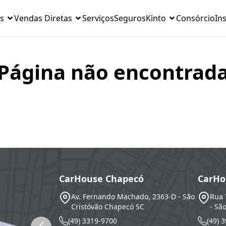
s
Vendas Diretas
Serviços
Seguros
Kinto
Consórcio
Ins
Página não encontrad
CarHouse Chapecó
CarHo
Av. Fernando Machado, 2363-D - São
Rua 
Cristóvão
Chapecó
SC
- Sã
(49) 3319-9700
(49) 