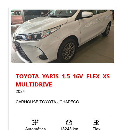
TOYOTA YARIS 1.5 16V FLEX XS
MULTIDRIVE
F
2024
2
CARHOUSE TOYOTA - CHAPECO
C
Automática
13243
km
Flex