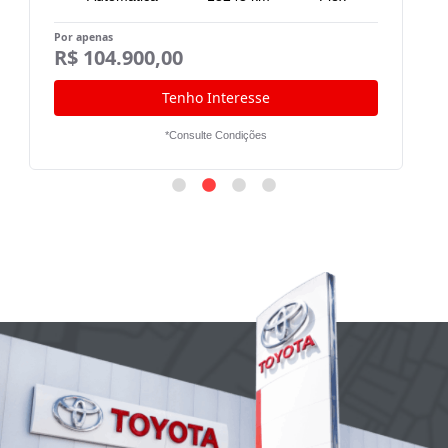
Por apenas
Po
R$ 104.900,00
R
Tenho Interesse
*Consulte Condições