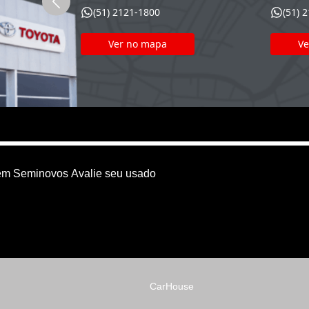
(51) 2121-1800
(51) 
Ver no mapa
Ve
em
Seminovos
Avalie seu usado
CarHouse