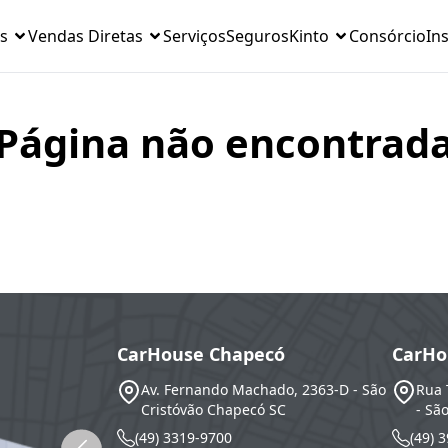
s
Vendas Diretas
Serviços
Seguros
Kinto
Consórcio
Ins
Página não encontrad
CarHouse Chapecó
CarHo
Av. Fernando Machado, 2363-D - São
Rua 
Cristóvão
Chapecó
SC
- Sã
(49) 3319-9700
(49) 