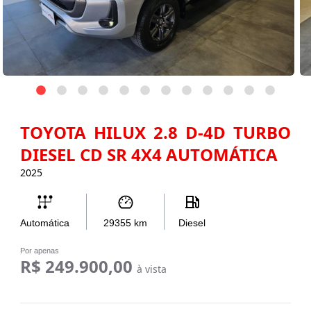
TOYOTA HILUX 2.8 D-4D TURBO
DIESEL CD SR 4X4 AUTOMÁTICA
2025
Automática
29355
km
Diesel
Por apenas
R$ 249.900,00
à vista