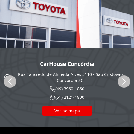
CarHouse Concórdia
Rua Tancredo de Almeida Alves 5110 - São Cristóvão
SC
Concórdia
SC
(49) 3960-1860
(51) 2121-1800
Ver no mapa