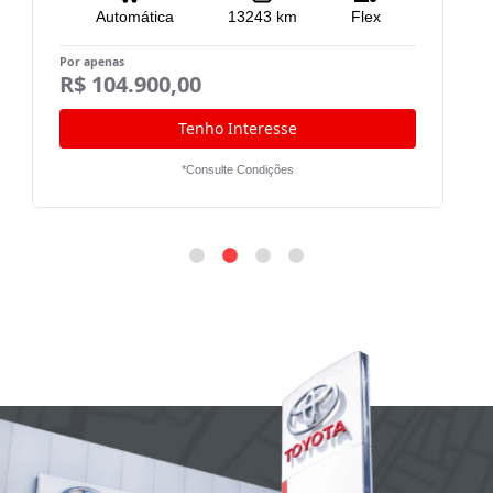
Automática
13243
km
Flex
Por apenas
R$ 104.900,00
Po
R
Tenho Interesse
*Consulte Condições