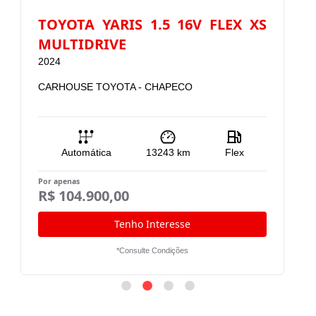
TOYOTA YARIS 1.5 16V FLEX XS
MULTIDRIVE
F
2024
2
CARHOUSE TOYOTA - CHAPECO
C
Automática
13243
km
Flex
Por apenas
Po
R$ 104.900,00
R
Tenho Interesse
*Consulte Condições