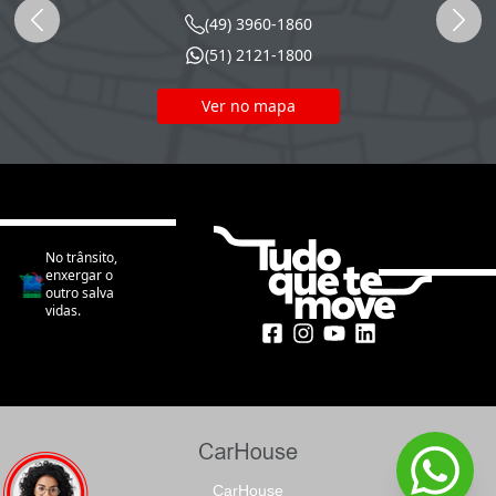
(49) 3960-1860
(51) 2121-1800
Ver no mapa
No trânsito,
enxergar o
outro salva
vidas.
CarHouse