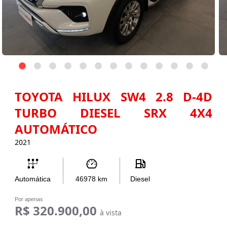
TOYOTA HILUX SW4 2.8 D-4D
TURBO DIESEL SRX 4X4
AUTOMÁTICO
2021
Automática
46978
km
Diesel
Por apenas
R$ 320.900,00
à vista