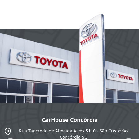
CarHouse Concórdia
SC
Rua Tancredo de Almeida Alves 5110 - São Cristóvão
Concórdia
SC