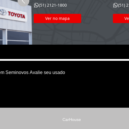
(51) 2121-1800
(51) 
Ver no mapa
Ve
em
Seminovos
Avalie seu usado
CarHouse