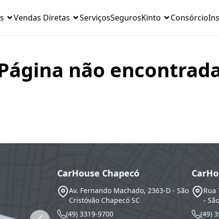
s
Vendas Diretas
Serviços
Seguros
Kinto
Consórcio
Ins
Página não encontrad
CarHouse Chapecó
CarHo
Av. Fernando Machado, 2363-D - São
Rua 
Cristóvão
Chapecó
SC
- Sã
(49) 3319-9700
(49) 