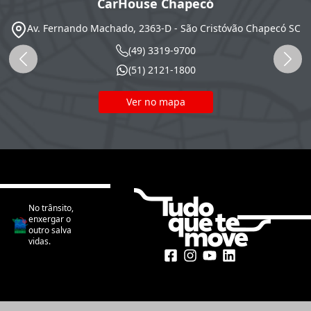
CarHouse Chapecó
Av. Fernando Machado, 2363-D - São Cristóvão
Chapecó
SC
(49) 3319-9700
(51) 2121-1800
Ver no mapa
No trânsito,
enxergar o
outro salva
vidas.