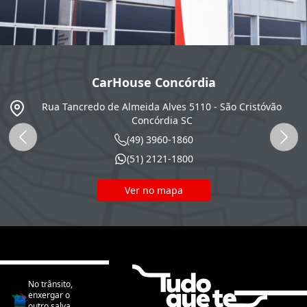
CarHouse Concórdia
SC
Rua Tancredo de Almeida Alves 5110 - São Cristóvão
Concórdia
SC
(49) 3960-1860
(51) 2121-1800
Ver no mapa
No trânsito,
enxergar o
outro salva