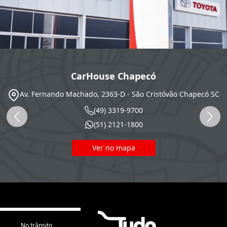
CarHouse Chapecó
Av. Fernando Machado, 2363-D - São Cristóvão
Chapecó
SC
(49) 3319-9700
(51) 2121-1800
Ver no mapa
No trânsito,