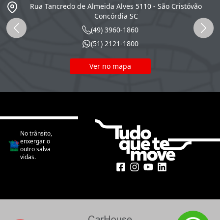
SC
Rua Tancredo de Almeida Alves 5110 - São Cristóvão
Concórdia
SC
(49) 3960-1860
(51) 2121-1800
Ver no mapa
No trânsito,
enxergar o
outro salva
vidas.