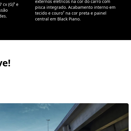
externos elétricos na cor do carro com
 cv (G)⁵ e
pisca integrado. Acabamento interno em
ssão
tecido e couro⁷ na cor preta e painel
des.
central em Black Piano.
ve!