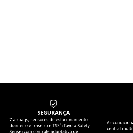
SEGURANÇA
7 airbags, sensores de estacionamento
Ar-condicion
dianteiro e traseiro e TSS⁴ (Toyota Safety
central mult
Sense) com controle adaptativo de