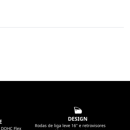
DESIGN
E
Rodas de liga leve 16" e retrovisores
V DOHC Flex