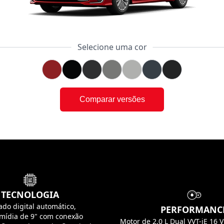
Selecione uma cor
Comparar versões
TECNOLOGIA
ado digital automático,
PERFORMANC
imídia de 9" com conexão
Motor de 2.0 L Dual VVT-iE 16 