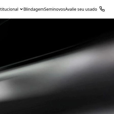
titucional
Blindagem
Seminovos
Avalie seu usado