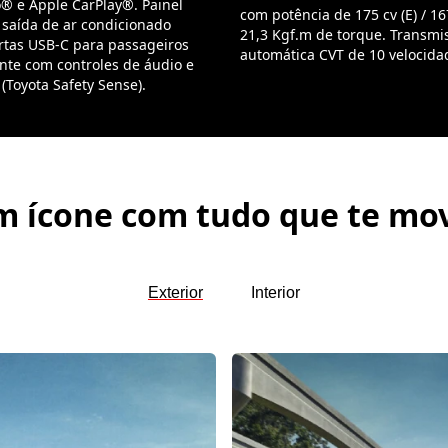
® e Apple CarPlay®. Painel
com potência de 175 cv (E) / 167
, saída de ar condicionado
21,3 Kgf.m de torque. Transmi
tas USB-C para passageiros
automática CVT de 10 velocida
ante com controles de áudio e
(Toyota Safety Sense).
 ícone com tudo que te mo
Exterior
Interior