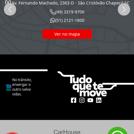
Av. Fernando Machado, 2363-D - São Cristóvão
Chapecó
SC
(49) 3319-9700
(51) 2121-1800
Ver no mapa
No trânsito,
enxergar o
outro salva
vidas.