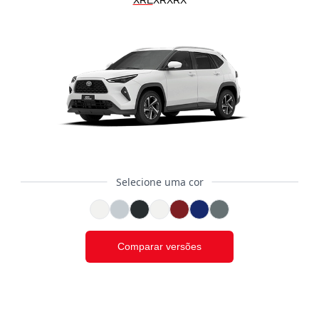
XRE
XR
XRX
Selecione uma cor
Comparar versões