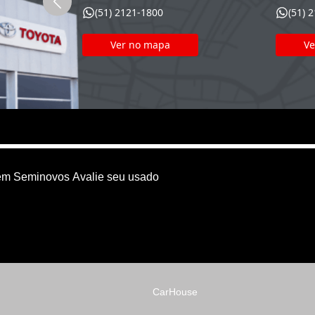
(51) 2121-1800
(51) 
Ver no mapa
Ve
em
Seminovos
Avalie seu usado
CarHouse