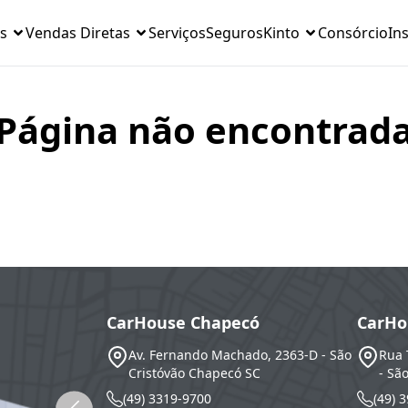
s
Vendas Diretas
Serviços
Seguros
Kinto
Consórcio
Ins
Página não encontrad
CarHouse Chapecó
CarHo
Av. Fernando Machado, 2363-D - São
Rua 
Cristóvão
Chapecó
SC
- Sã
(49) 3319-9700
(49) 