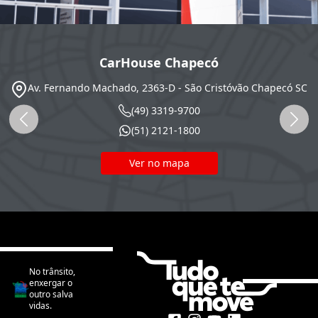
CarHouse Chapecó
Av. Fernando Machado, 2363-D - São Cristóvão
Chapecó
SC
(49) 3319-9700
(51) 2121-1800
Ver no mapa
No trânsito,
enxergar o
outro salva
vidas.