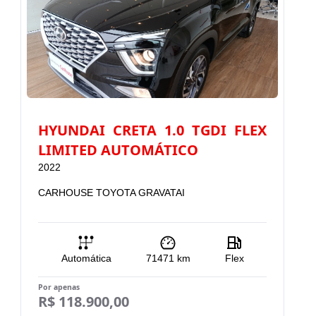
HYUNDAI CRETA 1.0 TGDI FLEX
LIMITED AUTOMÁTICO
2022
2
CARHOUSE TOYOTA GRAVATAI
C
Automática
71471
km
Flex
Por apenas
Po
R$ 118.900,00
R