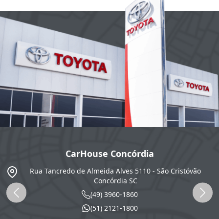
CarHouse Concórdia
SC
Rua Tancredo de Almeida Alves 5110 - São Cristóvão
Concórdia
SC
(49) 3960-1860
(51) 2121-1800