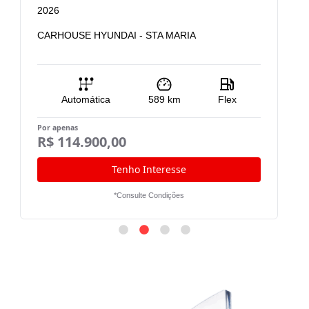
2026
2
CARHOUSE HYUNDAI - STA MARIA
C
Automática
589
km
Flex
Por apenas
Po
R$ 114.900,00
R
Tenho Interesse
*Consulte Condições