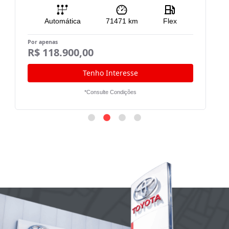
Automática
71471
km
Flex
Por apenas
Po
R$ 118.900,00
R
Tenho Interesse
*Consulte Condições