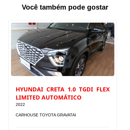
Você também pode gostar
HYUNDAI CRETA 1.0 TGDI FLEX
LIMITED AUTOMÁTICO
2022
2
CARHOUSE TOYOTA GRAVATAI
C