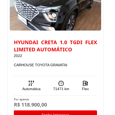
HYUNDAI CRETA 1.0 TGDI FLEX
LIMITED AUTOMÁTICO
2022
2
CARHOUSE TOYOTA GRAVATAI
C
Automática
71471
km
Flex
Por apenas
Po
R$ 118.900,00
R
Tenho Interesse