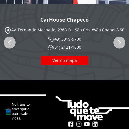
CarHouse Chapecó
Av. Fernando Machado, 2363-D - São Cristóvão
Chapecó
SC
(49) 3319-9700
(51) 2121-1800
Ver no mapa
No trânsito,
enxergar o
outro salva
vidas.