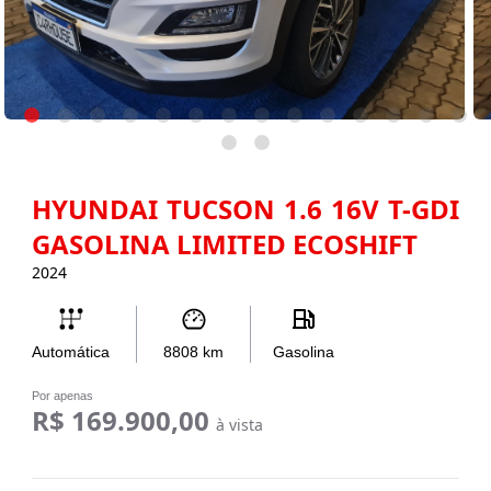
HYUNDAI TUCSON 1.6 16V T-GDI
GASOLINA LIMITED ECOSHIFT
2024
Automática
8808
km
Gasolina
Por apenas
R$ 169.900,00
à vista