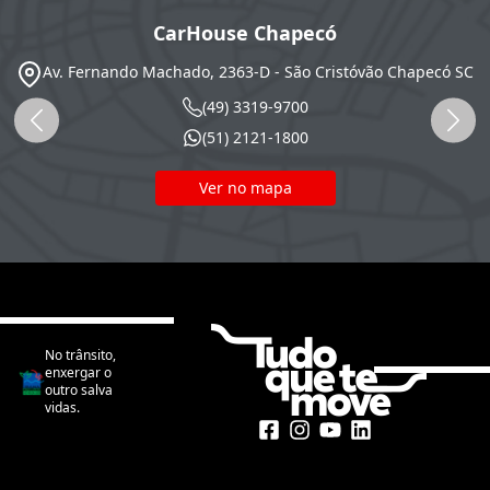
CarHouse Chapecó
Av. Fernando Machado, 2363-D - São Cristóvão
Chapecó
SC
(49) 3319-9700
(51) 2121-1800
Ver no mapa
No trânsito,
enxergar o
outro salva
vidas.