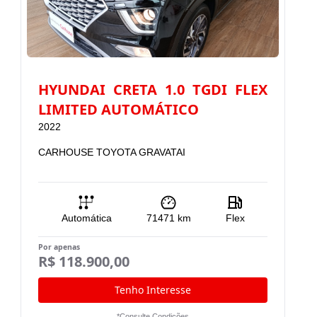
HYUNDAI CRETA 1.0 TGDI FLEX
LIMITED AUTOMÁTICO
2022
2
CARHOUSE TOYOTA GRAVATAI
C
Automática
71471
km
Flex
Por apenas
Po
R$ 118.900,00
R
Tenho Interesse
*Consulte Condições