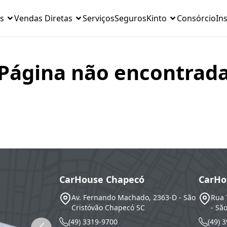
s
Vendas Diretas
Serviços
Seguros
Kinto
Consórcio
Ins
Página não encontrad
CarHouse Chapecó
CarHo
Av. Fernando Machado, 2363-D - São
Rua 
Cristóvão
Chapecó
SC
- Sã
(49) 3319-9700
(49) 