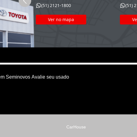
(51) 2121-1800
(51) 
Ver no mapa
Ve
em
Seminovos
Avalie seu usado
CarHouse