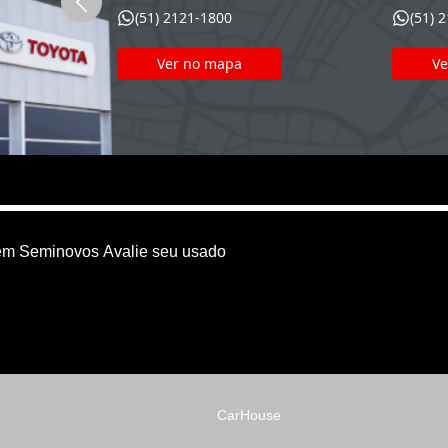
(51) 2121-1800
(51) 
Ver no mapa
Ve
em
Seminovos
Avalie seu usado
CarHouse