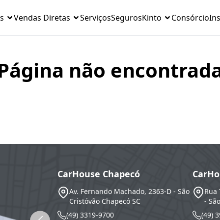
s
Vendas Diretas
Serviços
Seguros
Kinto
Consórcio
Ins
Página não encontrad
CarHouse Chapecó
CarHo
Av. Fernando Machado, 2363-D - São
Rua 
Cristóvão
Chapecó
SC
- Sã
(49) 3319-9700
(49) 