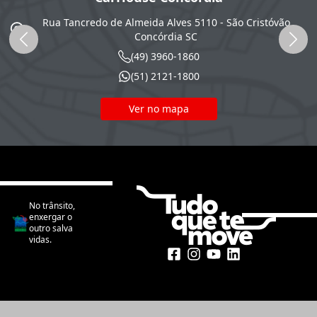
Rua Tancredo de Almeida Alves 5110 - São Cristóvão
SC
Concórdia
SC
(49) 3960-1860
(51) 2121-1800
Ver no mapa
No trânsito,
enxergar o
outro salva
vidas.