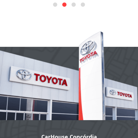
CarHouse Concórdia