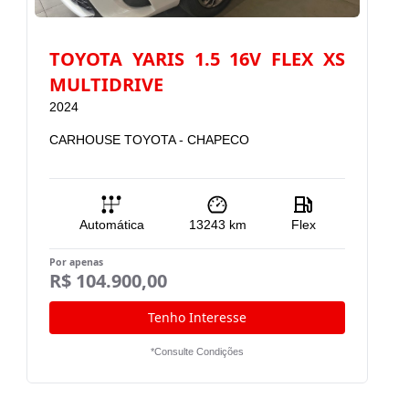
TOYOTA YARIS 1.5 16V FLEX XS
MULTIDRIVE
2024
2
CARHOUSE TOYOTA - CHAPECO
C
Automática
13243
km
Flex
Por apenas
R$ 104.900,00
Po
R
Tenho Interesse
*Consulte Condições