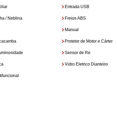
liar
Entrada USB
lha / Neblina
Freios ABS
Manual
e cacamba
Protetor de Motor e Cárter
luminosidade
Sensor de Re
ca
Vidro Eletrico Dianteiro
tifuncional