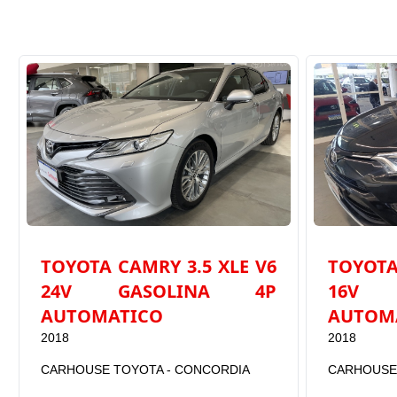
TOYOTA CAMRY 3.5 XLE V6
TOYOTA
24V GASOLINA 4P
16V 
AUTOMATICO
AUTOM
2018
2018
CARHOUSE TOYOTA - CONCORDIA
CARHOUSE 