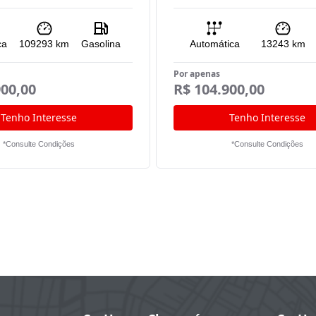
ca
109293
km
Gasolina
Automática
13243
km
Por apenas
900,00
R$ 104.900,00
Tenho Interesse
Tenho Interesse
*Consulte Condições
*Consulte Condições