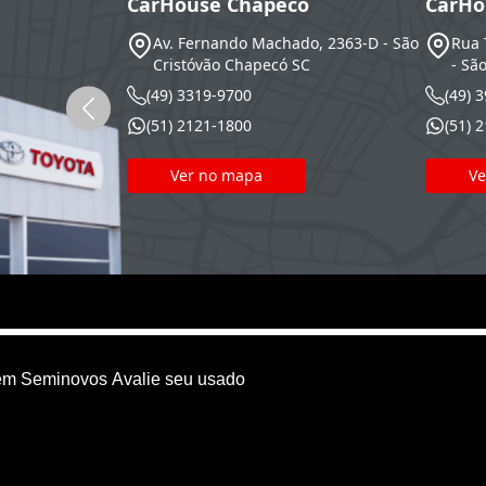
CarHouse Chapecó
CarHo
Av. Fernando Machado, 2363-D - São
Rua 
Cristóvão
Chapecó
SC
- Sã
(49) 3319-9700
(49) 
(51) 2121-1800
(51) 
Ver no mapa
Ve
em
Seminovos
Avalie seu usado