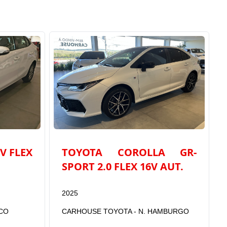
6V FLEX
TOYOTA COROLLA GR-
SPORT 2.0 FLEX 16V AUT.
2025
CO
CARHOUSE TOYOTA - N. HAMBURGO