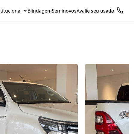
titucional
Blindagem
Seminovos
Avalie seu usado