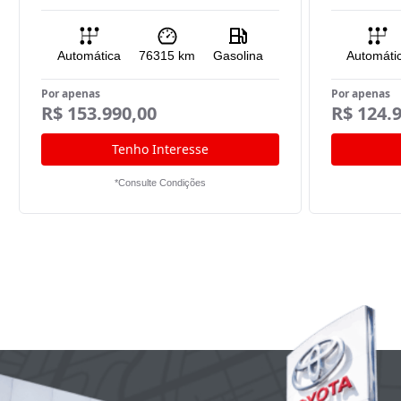
Automática
76315
km
Gasolina
Automáti
Por apenas
Por apenas
R$ 153.990,00
R$ 124.
Tenho Interesse
*Consulte Condições