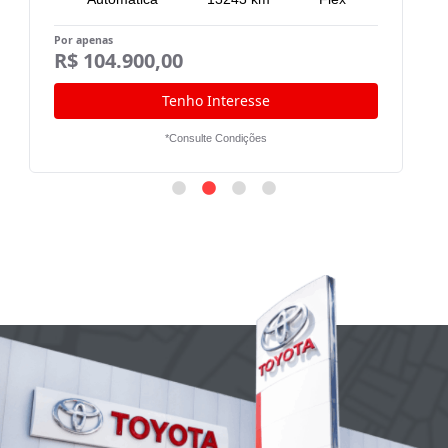
Por apenas
Po
R$ 104.900,00
R
Tenho Interesse
*Consulte Condições