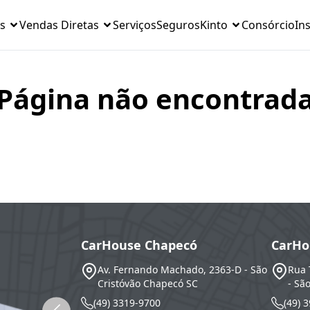
s
Vendas Diretas
Serviços
Seguros
Kinto
Consórcio
Ins
Página não encontrad
CarHouse Chapecó
CarHo
Av. Fernando Machado, 2363-D - São
Rua 
Cristóvão
Chapecó
SC
- Sã
(49) 3319-9700
(49) 