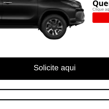
Que
Clique aq
Solicite aqui