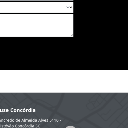
use Concórdia
CarHouse Erechim
ancredo de Almeida Alves 5110 -
BR-153, 955 - KM 48 - Fátima
E
istóvão
Concórdia
SC
RS