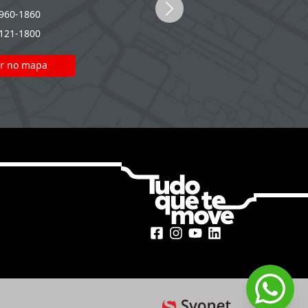
3960-1860
(54) 2107-0000
2121-1800
(51) 2121-1800
r no mapa
Ver no mapa