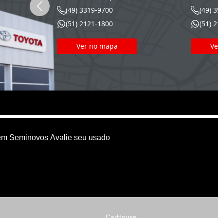
(49) 3319-9700
(49) 
(51) 2121-1800
(51) 
Ver no mapa
Ve
em
Seminovos
Avalie seu usado
CarHouse