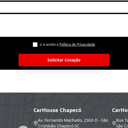
Li e aceito a
Política de Privacidade
Solicitar Cotação
CarHouse Chapecó
CarHo
Av. Fernando Machado, 2363-D - São
Rua T
Cristóvão
Chapecó
SC
São Cr